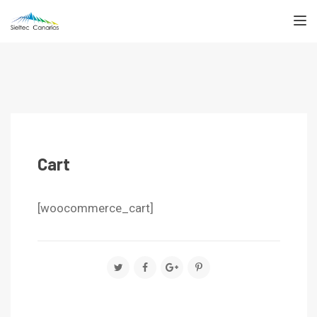
TOGGL
Cart
[woocommerce_cart]